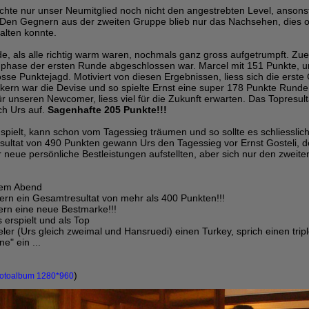
ichte nur unser Neumitglied noch nicht den angestrebten Level, ansons
! Den Gegnern aus der zweiten Gruppe blieb nur das Nachsehen, dies 
alten konnte.
e, als alle richtig warm waren, nochmals ganz gross aufgetrumpft. Zuer
phase der ersten Runde abgeschlossen war. Marcel mit 151 Punkte, u
sse Punktejagd. Motiviert von diesen Ergebnissen, liess sich die erste
ckern war die Devise und so spielte Ernst eine super 178 Punkte Rund
r unseren Newcomer, liess viel für die Zukunft erwarten. Das Topresult
ch Urs auf.
Sagenhafte 205 Punkte!!!
spielt, kann schon vom Tagessieg träumen und so sollte es schliessli
ultat von 490 Punkten gewann Urs den Tagessieg vor Ernst Gosteli, d
neue persönliche Bestleistungen aufstellten, aber sich nur den zweiten 
esem Abend
lern ein Gesamtresultat von mehr als 400 Punkten!!!
lern eine neue Bestmarke!!!
 erspielt und als Top
ieler (Urs gleich zweimal und Hansruedi) einen Turkey, sprich einen tripl
e" ein ...
)
otoalbum 1280*960