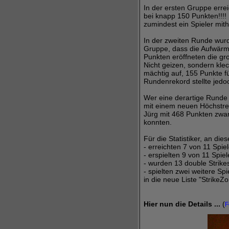
In der ersten Gruppe erre
bei knapp 150 Punkten!!!
zumindest ein Spieler mith
In der zweiten Runde wurd
Gruppe, dass die Aufwärm
Punkten eröffneten die gro
Nicht geizen, sondern kle
mächtig auf, 155 Punkte fü
Rundenrekord stellte jedo
Wer eine derartige Runde 
mit einem neuen Höchstres
Jürg mit 468 Punkten zwar 
konnten.
Für die Statistiker, an di
- erreichten 7 von 11 Spie
- erspielten 9 von 11 Spie
- wurden 13 double Strikes
- spielten zwei weitere Sp
in die neue Liste "StrikeZon
Hier nun die Details ...
(
F