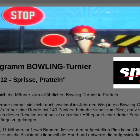
ogramm BOWLING-Turnier
2 - Sprisse, Pratteln"
ich die Männer zum alljährlichen Bowling-Turnier in Pratteln.
rade einmal, vielleicht auch zweimal im Jahr den Weg in ein Bowling-Ce
 Wo früher eine Runde mit 140 Punkten beinahe sicher zum Sieg, ganz 
 es dieses Resultat nicht nur als einzelner Höhepunkt einer dreier Seri
ränge zu gelangen.
11 Männer, auf zwei Bahnen, liessen den aufgestellten Pins keine Ch
chte uns die Assistentin liebevoll die Hand und entwirrte die aufgewickelte