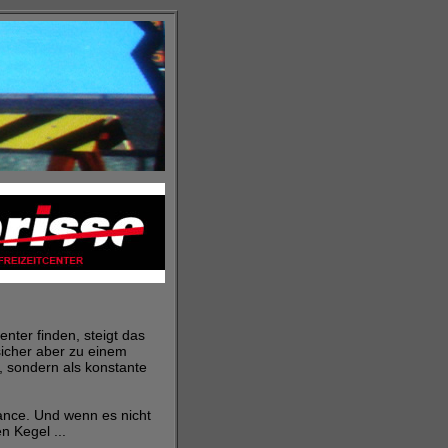
nter finden, steigt das
sicher aber zu einem
e, sondern als konstante
ance. Und wenn es nicht
n Kegel ...