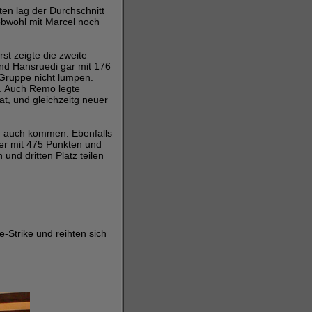
ten lag der Durchschnitt
obwohl mit Marcel noch
st zeigte die zweite
nd Hansruedi gar mit 176
 Gruppe nicht lumpen.
e. Auch Remo legte
at, und gleichzeitg neuer
ch auch kommen. Ebenfalls
er mit 475 Punkten und
und dritten Platz teilen
e-Strike und reihten sich