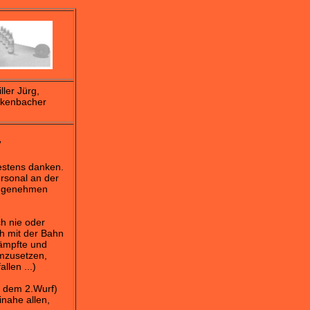
ller Jürg,
ickenbacher
”
estens danken.
ersonal an der
 angenehmen
ch nie oder
h mit der Bahn
kämpfte und
umzusetzen,
llen ...)
t dem 2.Wurf)
inahe allen,