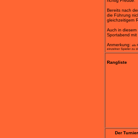
richtig Freude.
Bereits nach de
die Führung nic
gleichzeitigem 
Auch in diesem 
Sportabend mit 
Anmerkung:
als 
einzelner Spieler zu 
Rangliste
Der Turnier