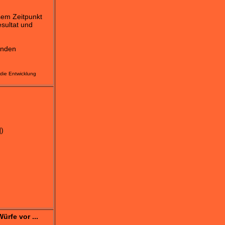
sem Zeitpunkt
sultat und
enden
die Entwicklung
])
ürfe vor ...