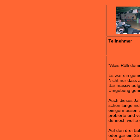
Teilnehmer
”Alois Rölli dom
Es war ein gem
Nicht nur dass 
Bar massiv aufg
Umgebung genie
Auch dieses Jah
schon lange nic
einigermassen a
probierte und v
dennoch wollte e
Auf den drei B
oder gar ein St