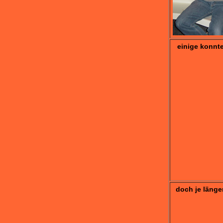
einige konnt
doch je länge