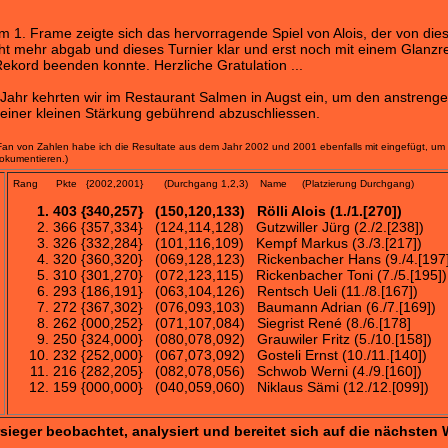
m 1. Frame zeigte sich das hervorragende Spiel von Alois, der von die
ht mehr abgab und dieses Turnier klar und erst noch mit einem Glanzre
Rekord beenden konnte. Herzliche Gratulation ...
Jahr kehrten wir im Restaurant Salmen in Augst ein, um den anstreng
einer kleinen Stärkung gebührend abzuschliessen.
Fan von Zahlen habe ich die Resultate aus dem Jahr 2002 und 2001 ebenfalls mit eingefügt, um 
dokumentieren.)
Rang Pkte {2002,2001} (Durchgang 1,2,3) Name (Platzierung Durchgang)
403 {340,257} (150,120,133) Rölli Alois
(1./1.[270])
366 {357,334} (124,114,128) Gutzwiller Jürg (2./2.[238])
326 {332,284} (101,116,109) Kempf Markus (3./3.[217])
320 {360,320} (069,128,123) Rickenbacher Hans (9./4.[197
310 {301,270} (072,123,115) Rickenbacher Toni (7./5.[195])
293 {186,191} (063,104,126) Rentsch Ueli (11./8.[167])
272 {367,302} (076,093,103) Baumann Adrian (6./7.[169])
262 {000,252} (071,107,084) Siegrist René (8./6.[178]
250 {324,000} (080,078,092) Grauwiler Fritz (5./10.[158])
232 {252,000} (067,073,092) Gosteli Ernst (10./11.[140])
216 {282,205} (082,078,056) Schwob Werni (4./9.[160])
159 {000,000} (040,059,060) Niklaus Sämi (12./12.[099])
sieger beobachtet, analysiert und bereitet sich auf die nächsten W