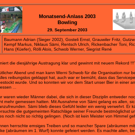
Monatsend-Anlass 2003
Bowling
29. September 2003
Baumann Adrian (Sieger 2002), Gosteli Ernst, Grauwiler Fritz, Gutzwi
Kempf Markus, Niklaus Sämi, Rentsch Ulrich, Rickenbacher Toni, R
Hans (Küefer), Rölli Alois, Schwob Werner, Siegrist René
iniert die diesjährige Austragung klar und gewinnt mit neuem Rekord !!!
ütlicher Abend und man kann Werni Schwob für die Organisation nur b
alles reibungslos geklappt hat, auch war er bemüht, dass das Servicep
estockt wurde. Und so konnten wir vor dem Start unser Bier in einer
ssen ...
r waren wieder Männer dabei, die sich in dieser Disziplin entweder no
ht mehr gemessen hatten. Mit Ausnahme von Sämi gelang es allen, sic
nzufreunden. Sämi blieb dieses Gefühl leider ein wenig verwehrt. Er 
ersuchte die gutgemeinten Ratschläge seiner Freunde bestmöglichst 
s noch nicht so richtig gelingen. (Noch ist kein Meister von Himmel gefa
ahnen herrschte emsiges Treiben und so mancher Spare (abräumen mi
rike (abräumen im 1. Wurf) konnte gefeiert werden. Es machte allen, be