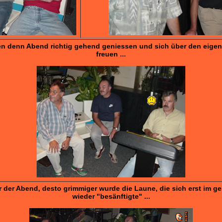
en denn Abend richtig gehend geniessen und sich über den eigene
freuen ...
r der Abend, desto grimmiger wurde die Laune, die sich erst im ge
wieder "besänftigte" ...