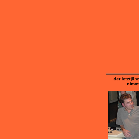
der letztjäh
nimmt