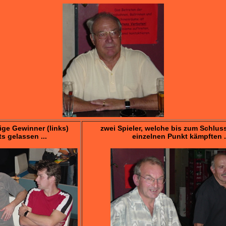
rige Gewinner (links)
zwei Spieler, welche bis zum Schlus
s gelassen ...
einzelnen Punkt kämpften .