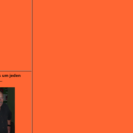
s um jeden
..