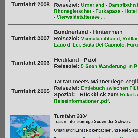
Turnfahrt 2008
Reiseziel:
Urnerland - Dampfbahn 
Rhonegletscher - Furkapass - Hotel 
- Vierwaldstättersee ...
Bündnerland - Hinterrhein
Turnfahrt 2007
Reiseziel:
Viamalaschlucht, Rofflas
Lago di Lei, Baita Del Capriolo, Furgg
Heidiland - Pizol
Turnfahrt 2006
Reiseziel:
5-Seen-Wanderung im Piz
Tarzan meets Männerriege Zegl
Reiseziel:
Entlebuch zwischen Flühli
Turnfahrt 2005
Spezial: - Rückblick zum
RekoT
.
Reiseinformationen.pdf
Turnfahrt 2004
Tessin - der sonnige Süden der Schweiz
Organisator:
Ernst Rickenbacher
und
René Siegr