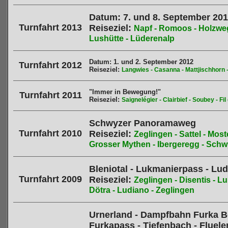
Datum: 7. und 8. September 20
Turnfahrt 2013
Reiseziel:
Napf - Romoos - Holzweg
Lushütte - Lüderenalp
Datum: 1. und 2. September 2012
Turnfahrt 2012
Reiseziel:
Langwies - Casanna - Mattjischhorn 
"Immer in Bewegung!"
Turnfahrt 2011
Reiseziel:
Saignelégier - Clairbief - Soubey - Fi
Schwyzer Panoramaweg
Turnfahrt 2010
Reiseziel:
Zeglingen - Sattel - Mos
Grosser Mythen - Ibergeregg - Schwyz
Bleniotal
- Lukmanierpass - Lud
Turnfahrt 2009
Reiseziel:
Zeglingen - Disentis - L
Dötra - Ludiano - Zeglingen
Urnerland
- Dampfbahn Furka Be
Furkapass - Tiefenbach - Fluele