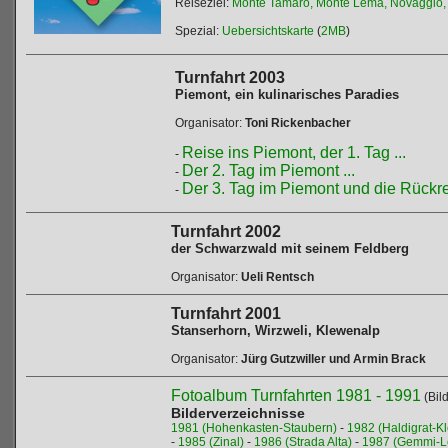
Reiseziel:
Monte Tamaro, Monte Lema, Novaggio, 
Spezial:
Uebersichtskarte
(
2MB
)
Turnfahrt 2003
Piemont, ein kulinarisches Paradies
Organisator:
Toni Rickenbacher
Reise ins Piemont, der 1. Tag ...
-
Der 2. Tag im Piemont ...
-
Der 3. Tag im Piemont und die Rückrei
-
Turnfahrt 2002
der Schwarzwald mit seinem Feldberg
Organisator:
Ueli Rentsch
Turnfahrt 2001
Stanserhorn, Wirzweli, Klewenalp
Organisator:
Jürg Gutzwiller und Armin Brack
Fotoalbum Turnfahrten 1981 - 1991
(Bil
Bilderverzeichnisse
1981 (Hohenkasten-Staubern)
-
1982 (Haldigrat-K
-
1985 (Zinal)
-
1986 (Strada Alta)
-
1987 (Gemmi-L